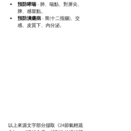
預防哮喘 
- 肺、喘點、對屏尖、
脾、感冒點。
預防潰瘍病 
- 胃(十二指腸)、交
感、皮質下、內分泌。
以上來源文字部分擷取《24節氣輕蔬