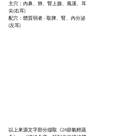
主穴：內鼻、肺、腎上腺、風溪、耳
尖(右耳)
配穴：體質弱者 - 取脾、腎、內分泌
(左耳)
以上來源文字部分擷取《24節氣輕蔬