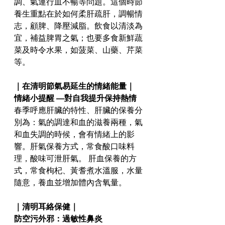
調、氣運行血不暢等問題。這個時節
養生重點在於如何柔肝疏肝，調暢情
志，顧脾、降壓減脂。飲食以清淡為
宜，補益脾胃之氣；也要多食新鮮蔬
菜及時令水果，如菠菜、山藥、芹菜
等。
｜在清明節氣易延生的情緒能量｜
情緒小提醒 ―對自我提升保持熱情
春季呼應肝臟的特性、肝臟的保養分
別為：氣的調達和血的滋養兩種，氣
和血失調的時候，會有情緒上的影
響。肝氣保養方式，常食酸口味料
理，酸味可泄肝氣。 肝血保養的方
式，常食枸杞、黃耆煮水溫服，水量
隨意，養血並增加體內含氧量。
｜清明耳絡保健｜
防空污外邪：過敏性鼻炎