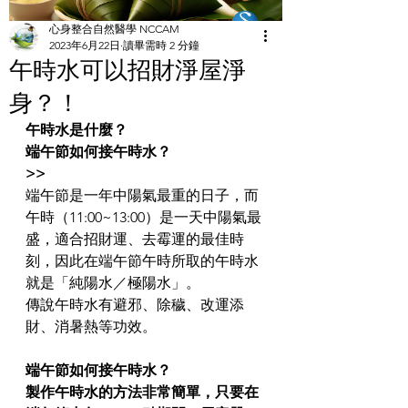
心身整合自然醫學 NCCAM
2023年6月22日
讀畢需時 2 分鐘
午時水可以招財淨屋淨
身？！
午時水是什麼？
端午節如何接午時水？
>>
端午節是一年中陽氣最重的日子，而
午時（11:00~13:00）是一天中陽氣最
盛，適合招財運、去霉運的最佳時
刻，因此在端午節午時所取的午時水
就是「純陽水／極陽水」。
傳說午時水有避邪、除穢、改運添
財、消暑熱等功效。
端午節如何接午時水？
製作午時水的方法非常簡單，只要在