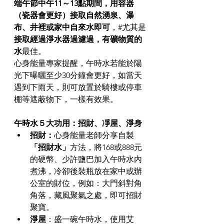
端午節中午11～13點期間，用容器
（瓷器會更好）接取自然湧泉、瀑
布、井裡或家中自來水即可
，#尤其是
接取經過淨水器過濾過，有礦物質的
水
最佳。
心身能量專家提醒，午時水若能於陽
光下曝曬至少30分鐘會更好，如當天
遇到下雨天，則可放置於騎樓或停車
棚等遮蔽物下，一樣有效果。
午時水５大功用：招財、凈屋、淨身
招財：
心身能量老師分享自製
「招財水」
方法，將168或888元
的硬幣、少許鹽巴加入午時水內
煮沸，冷卻後裝瓶放在家中或辦
公室的財位，例如：大門斜對角
角落，藏風聚氣之處，即可招財
聚寶。
淨屋
：盛一碗午時水，使用艾