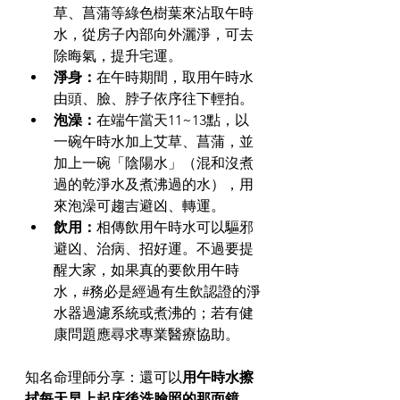
草、菖蒲等綠色樹葉來沾取午時
水，從房子內部向外灑淨，可去
除晦氣，提升宅運。
淨身：
在午時期間，取用午時水
由頭、臉、脖子依序往下輕拍。
泡澡：
在端午當天11~13點，以
一碗午時水加上艾草、菖蒲，並
加上一碗「陰陽水」（混和沒煮
過的乾淨水及煮沸過的水），用
來泡澡可趨吉避凶、轉運。
飲用：
相傳飲用午時水可以驅邪
避凶、治病、招好運。不過要提
醒大家，如果真的要飲用午時
水，#務必是經過有生飲認證的淨
水器過濾系統或煮沸的；若有健
康問題應尋求專業醫療協助。
知名命理師分享：還可以
用午時水擦
拭每天早上起床後洗臉照的那面鏡