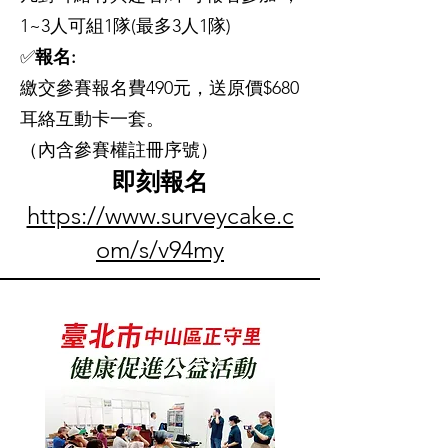
1~3人可組1隊(最多3人1隊)
✅
報名:
繳交參賽報名費490元，送原價$680
耳絡互動卡一套。
（內含參賽權註冊序號）
即刻報名
https://www.surveycake.c
om/s/v94my