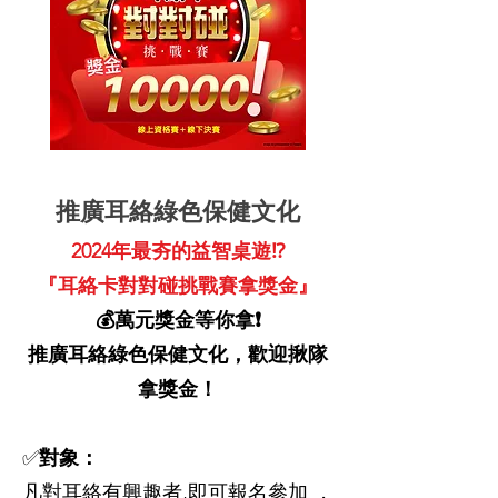
推廣耳絡綠色保健文化
2024年最夯的益智桌遊⁉️
『耳絡卡對對碰挑戰賽拿獎金』
💰萬元獎金等你拿❗️
推廣耳絡綠色保健文化，歡迎揪隊
拿獎金！
✅
對象：
凡對耳絡有興趣者,即可報名參加 ，