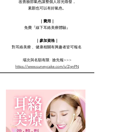
改善臉部氣色讓整個人容光煥發，
素顏也可以有好氣色。
｜費用｜
免費『線下耳絡美療體驗』
｜參加資格｜
對耳絡美療 、健康相關有興趣者皆可報名
場次與名額有限 · 搶先報>>>
https://www.surveycake.com/s/ZgnPN