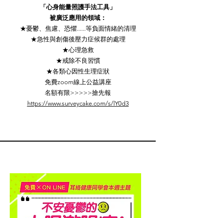
「心身能量照護手法工具」
被廣泛應用的領域：
★憂鬱、焦慮、恐懼......等負面情緒的清理
★急性與創傷後壓力症候群的處理
★心理急救
★戒除不良習慣
★各類心因性生理症狀
免費zoom線上公益講座
名額有限>>>>>搶先報
https://www.surveycake.com/s/lY0d3