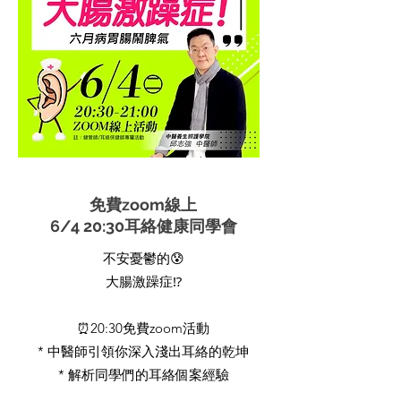
免費zoom線上
6/4 20:30耳絡健康同學會
不安憂鬱的😰
大腸激躁症⁉️
⏰20:30免費zoom活動
* 中醫師引領你深入淺出耳絡的乾坤
* 解析同學們的耳絡個案經驗