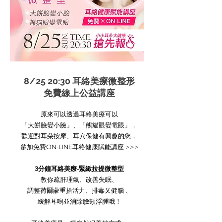
8/25 20:30 耳絡美療微整形
免費線上公益講座
原來可以透過耳絡美療可以
「大餅臉變小臉」、「熊貓眼變電眼」，
歡迎對耳朵按摩、耳穴保健有興趣的您，
參加免費ON-LINE耳絡健康賦能講座 >>>
3分鐘耳絡美療-緊緻拉提微整型
教你疏肝理氣、改善失眠、
調整荷爾蒙重拾活力、排毒又健腦 、
緩解耳鳴並消除臉頰浮腫哦！