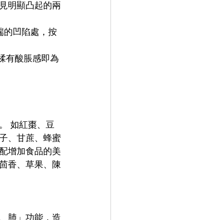
見明顯凸起的兩
。 如紅棗、豆
子、甘蔗、蜂蜜
配增加食品的美
茴香、草果、陳
、肺」功能，造