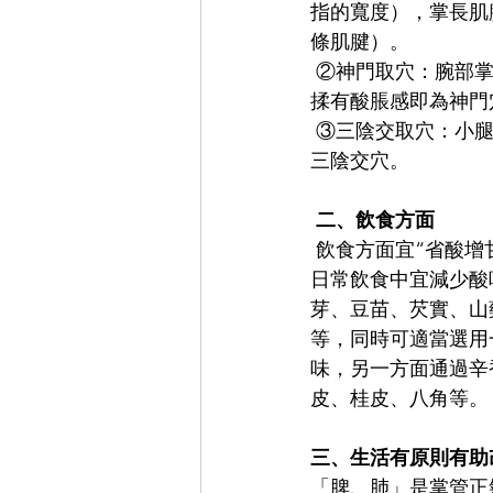
指的寬度），掌長肌
條肌腱）。
 ②神門取穴：腕部掌側取穴。 手腕橫紋處，從小指延伸下來，到手掌根部末端的凹陷處，按
揉有酸脹感即為神門
 ③三陰交取穴：小腿內側面，內踝尖上3寸處（4指併攏的距離即為3寸），按揉有酸脹感即為
三陰交穴。
 二、飲食方面
 飲食方面宜“省酸增
日常飲食中宜減少酸
芽、豆苗、芡實、山
等，同時可適當選用
味，另一方面通過辛
皮、桂皮、八角等。
三、生活有原則有助
「脾、肺」是掌管正