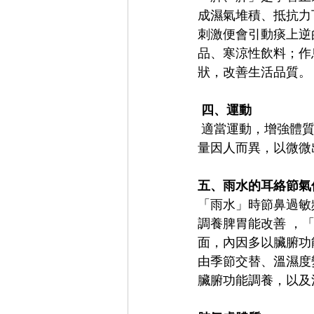
成濕氣堆積、抵抗力
刺激便會引動痰上逆
品、寒涼性飲料；作
狀，改善生活品質。
 四、運動
 適當運動，增強體質。 比較適合的運動有八段錦、易筋經、五禽戲、馬王堆導引術等，運動
量因人而異，以微微
五、雨水的耳絡節氣
「雨水」時節鼻過敏
調養脾胃能改善 ，
面，內因多以臟腑功
由季節交替、溫濕度
臟腑功能調養，以及