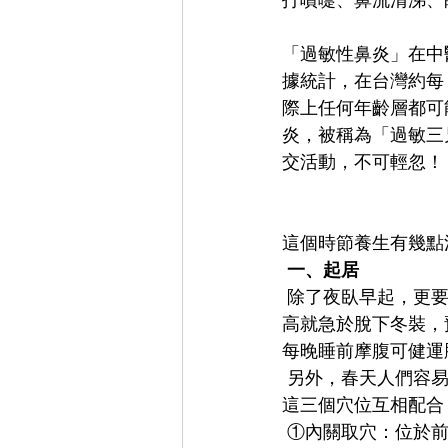
打噴嚏、鼻流清涕、
「過敏性鼻炎」在中
據統計，在台灣約每 
際上任何年齡層都可
炎，被稱為「過敏三
交活動，不可輕忽！
這個時節養生有幾點
 一、起居
 除了夜臥早起，更要重視“春捂”。 尤其是腳踝處、腰部、脖子等部位保暖。 切忌氣溫稍稍升
高就急於脫下冬裝，
每晚睡前摩腹可健運
 另外，春天人們容
這三個穴位互相配合
 ①內關取穴：位於前臂內側，腕橫紋上2寸（同身寸，1個大拇指的寬度為1寸，2寸即2個大拇