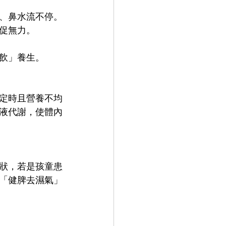
、鼻水流不停。
促無力。
飲」養生。
定時且營養不均
液代謝，使體內
狀，若是孩童患
「健脾去濕氣」