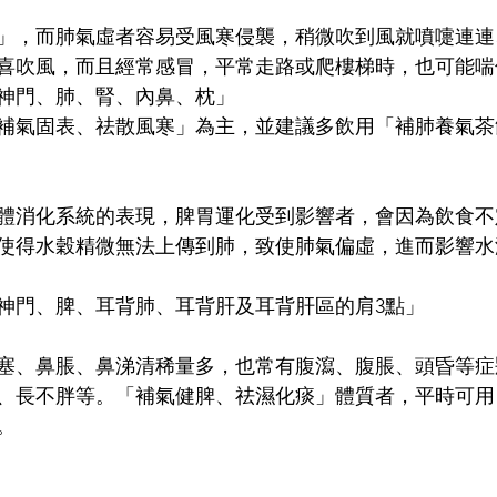
」，而肺氣虛者容易受風寒侵襲，稍微吹到風就噴嚏連連
喜吹風，而且經常感冒，平常走路或爬樓梯時，也可能喘
神門、肺、腎、內鼻、枕」
補氣固表、祛散風寒」為主，並建議多飲用「補肺養氣茶
體消化系統的表現，脾胃運化受到影響者，會因為飲食不
使得水穀精微無法上傳到肺，致使肺氣偏虛，進而影響水
神門、脾、耳背肺、耳背肝及耳背肝區的肩3點」
塞、鼻脹、鼻涕清稀量多，也常有腹瀉、腹脹、頭昏等症
、長不胖等。「補氣健脾、祛濕化痰」體質者，平時可用
。