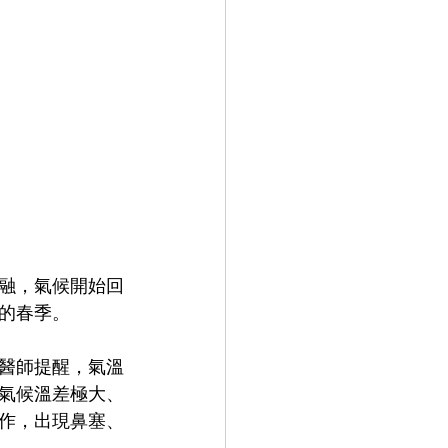
融，氣候開始回
的春季。 
醫師提醒，氣溫
氣候溫差極大、
作，出現鼻塞、