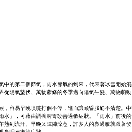
氣中的第二個節氣，雨水節氣的到來，代表著冰雪開始消
界從陽氣蟄伏、萬物蕭條的冬季邁向陽氣生髮、萬物萌動
候，容易早晚噴嚏打個不停，進而讓頭昏腦筋不清楚。中
雨水」，可藉由調養脾胃改善過敏症狀。「雨水」前後的
午熱到流汗、早晚又陣陣涼意，許多人的鼻過敏就跟著發