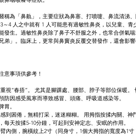
眼鼻咽喉癢等症狀。
醫稱為「鼻鼽」，主要症狀為鼻塞、打噴嚏、鼻流清涕、
3～4 人之中就有 1 人可能患有過敏性鼻炎，以兒童、
能發生。過敏性鼻炎除了鼻子不舒服之外，也常合併氣喘
兄弟」。臨床上，更常與鼻竇炎反覆交替發作，還會影響
注意事項供參考！
預防因感受風寒而導致感冒、頭痛、呼吸道感染等。 
脾胃。
易感到困倦，無精打采，迷迷糊糊。 用拇指按揉內關、神
，每天按揉5-10分鐘，可起到安神定志、安眠的作用。