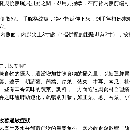
腱與橈側腕屈肌腱之間（即用力握拳，在前臂內側前端可
穴。
甘，以養脾”。 
味食物的攝入，適當增加甘味食物的攝入量，以健運脾胃
藥、蓮子、胡蘿蔔、茼蒿、芹菜、菠菜、木耳、南瓜、柚
一些有辛香氣味的蔬菜、調料，一方面通過與食材合理搭
香之味醒脾助運化，疏暢助升發，如韭菜、蔥、香菜、小
改善過敏症狀
氣產生及水分循環代謝的重要角色，寒冷飲食會影響「脾