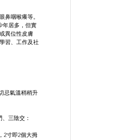
眼鼻咽喉癢等。
青少年居多，但實
或異位性皮膚
學習、工作及社
門、三陰交：