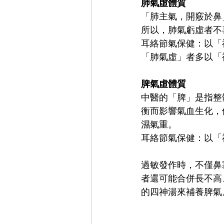
肺氣虛體質
「肺主氣，開竅於鼻
所以，肺氣虧虛者不
耳絡節氣保健：以「
「肺氣虛」者多以「
脾氣虛體質
中醫的「脾」是指整
衡而影響氣血生化，
濕氣重。
耳絡節氣保健：以「
過敏發作時，不僅鼻
者還可能合併長不高
的四神湯來補養脾氣