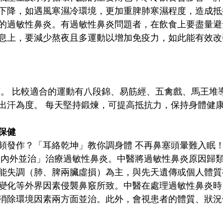
下降，如遇風寒濕冷環境，更加重脾肺寒濕程度，造成抵
的過敏性鼻炎。有過敏性鼻炎問題者，在飲食上要盡量避
息上，要減少熬夜且多運動以增加免疫力，如此能有效改
出汗為度。 每天堅持鍛煉，可提高抵抗力，保持身體健
保健
頻發作？「耳絡乾坤」教你調身體 不再鼻塞頭暈難入眠
「內外並治」治療過敏性鼻炎。中醫將過敏性鼻炎原因歸
能失調（肺、脾兩臟虛損）為主，與先天遺傳或個人體質
變化等外界因素侵襲鼻竅所致。中醫在處理過敏性鼻炎時
消除環境因素兩方面並治。此外，會視患者的體質、狀況