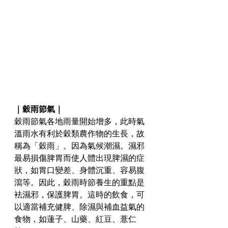
｜穀雨節氣｜
穀雨節氣各地雨量開始增多，此時氣
溫雨水有利於穀類農作物的生長，故
稱為「穀雨」。因為氣候潮濕。濕邪
最易損傷脾胃而使人體出現脾濕的症
狀，如胃口變差、身體沉重、容易腹
瀉等。因此，穀雨時節養生的重點是
袪濕邪，保護脾胃。這時的飲食，可
以適當補充健脾、除濕與補血益氣的
食物，如蓮子、山藥、紅豆、薏仁