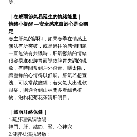
等。
｜在穀雨節氣易延生的情緒能量｜
情緒小提醒 ―安全感來自於心是否穩
定 
春主肝氣的調和，如果春季在情感上
無法有所突破，或是過往的感情問題
一直無法有共識時，肝氣鬱結的情緒
很容易進犯脾胃而導致脾胃失調的現
象，有時間常到戶外踏青、曬太陽，
讓壓抑的心情得以舒展。肝氣若想宣
洩，可以常敲膽經；若火氣大出現乾
眼症，則適合到山林間多看綠色植
物，泡枸杞菊花茶清肝明目。
｜穀雨耳絡保健｜
1.疏肝理氣調陰陽：
神門、肝、結節、腎、心神穴
2.健脾祛濕抗過敏：