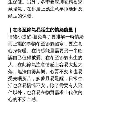
生保健。另外，冬季要潤肺養精蓄銳
藏陽氣，在起居上應注意早睡晚起及
頭足的保暖。
｜在冬至節氣易延生的情緒能量｜
情緒小提醒-避免為了要排解一時情緒
而上癮的事物冬至節氣酷寒，要注意
心身保暖。在情感能量需要另一半確
認自己值得被愛。在冬至節氣出生的
人，在此節氣注意情感上容易大起大
落，無法自得其樂。心腎不交者也易
受失眠所苦，多夢且易驚醒，日常生
活也容易惴惴不安，除了需要有人陪
伴以外，也容易在物質需求上代償內
心的不安全感。