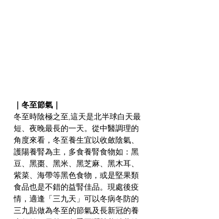
｜冬至節氣｜
冬至時陰極之至,這天是北半球白天最
短、夜晚最長的一天。從中醫調理的
角度來看，冬至養生宜以收斂陰氣、
護陽養腎為主，多食養腎食物如：黑
豆、黑棗、黑米、黑芝麻、黑木耳、
紫菜、海帶等黑色食物，或是堅果類
食品也是不錯的益腎佳品。現處後疫
情，適逢「三九天」可以冬病冬防的
三九貼做為冬至的節氣及長新冠的養