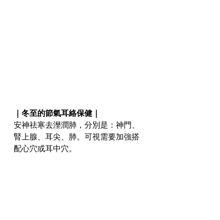
｜冬至的節氣耳絡保健｜
安神祛寒去溼潤肺，分別是：神門、
腎上腺、耳尖、肺。可視需要加強搭
配心穴或耳中穴。